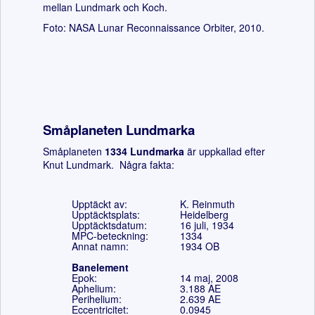
mellan Lundmark och Koch.
Foto: NASA Lunar Reconnaissance Orbiter, 2010.
Småplaneten Lundmarka
Småplaneten
1334 Lundmarka
är uppkallad efter
Knut Lundmark. Några fakta:
Upptäckt av:
K. Reinmuth
Upptäcktsplats:
Heidelberg
Upptäcktsdatum:
16 juli, 1934
MPC-beteckning:
1334
Annat namn:
1934 OB
Banelement
Epok:
14 maj, 2008
Aphelium:
3.188
AE
Perihelium:
2.639
AE
Eccentricitet:
0.0945