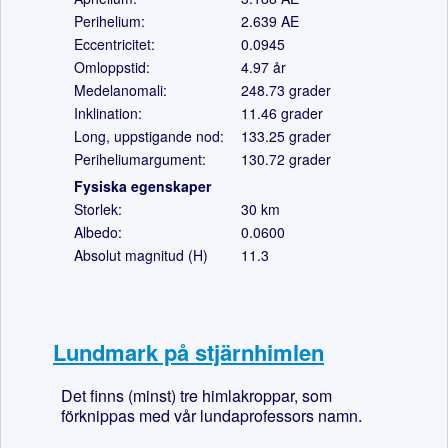
Perihelium:
2.639
AE
Eccentricitet:
0.0945
Omloppstid:
4.97
år
Medelanomali:
248.73
grader
Inklination:
11.46
grader
Long, uppstigande nod:
133.25
grader
Periheliumargument:
130.72 grader
Fysiska egenskaper
Storlek:
30 km
Albedo:
0.0600
Absolut magnitud (H)
11.3
Lundmark på stjärnhimlen
Det finns (minst) tre himlakroppar, som
förknippas med vår lundaprofessors namn.