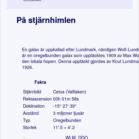
På stjärnhimlen
En galax är uppkallad efter Lundmark, nämligen Wolf-Lun
är en oregelbunden galax som upptäcktes 1909 av Max Wolf.
den lokala hopen. Denna upptäckt gjordes av Knut Lundmar
1926.
Fakta
Stjärnbild
Cetus (Valfisken)
Rektascension
00h 01m 58s
Deklination
-15° 27′ 39″
Avstånd
3 miljoner ljusår
Typ
Oregelbunden
Storlek
11′.5 × 4′.2
WLM, DDO