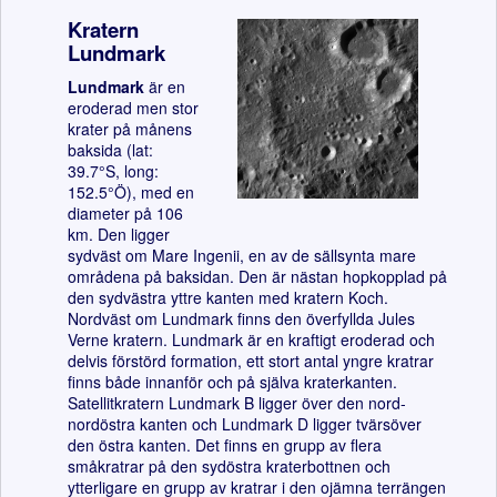
Kratern
Lundmark
Lundmark
är en
eroderad men stor
krater på månens
baksida (lat:
39.7°S, long:
152.5°Ö), med en
diameter på 106
km. Den ligger
sydväst om Mare Ingenii, en av de sällsynta mare
områdena på baksidan. Den är nästan hopkopplad på
den sydvästra yttre kanten med kratern Koch.
Nordväst om Lundmark finns den överfyllda Jules
Verne kratern. Lundmark är en kraftigt eroderad och
delvis förstörd formation, ett stort antal yngre kratrar
finns både innanför och på själva kraterkanten.
Satellitkratern Lundmark B ligger över den nord-
nordöstra kanten och Lundmark D ligger tvärsöver
den östra kanten. Det finns en grupp av flera
småkratrar på den sydöstra kraterbottnen och
ytterligare en grupp av kratrar i den ojämna terrängen