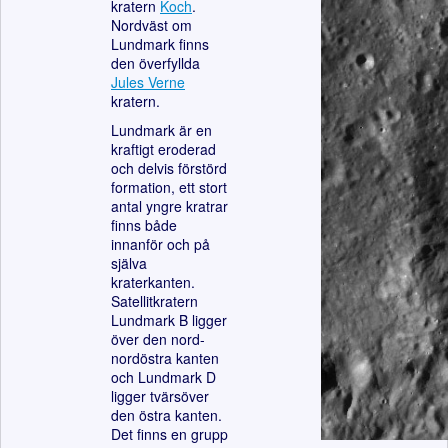
kratern
Koch
.
Nordväst om
Lundmark finns
den överfyllda
Jules Verne
kratern.
Lundmark är en
kraftigt eroderad
och delvis förstörd
formation, ett stort
antal yngre kratrar
finns både
innanför och på
själva
kraterkanten.
Satellitkratern
Lundmark B ligger
över den nord-
nordöstra kanten
och Lundmark D
ligger tvärsöver
den östra kanten.
Det finns en grupp