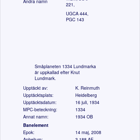
Andra namn
221,
UGCA 444,
PGC 143
Småplaneten 1334 Lundmarka
är uppkallad efter Knut
Lundmark.
Upptäckt av:
K. Reinmuth
Upptäcktsplats:
Heidelberg
Upptäcktsdatum:
16 juli, 1934
MPC-beteckning:
1334
Annat namn:
1934 OB
Banelement
Epok:
14 maj, 2008
Aphelium:
3.188
AE