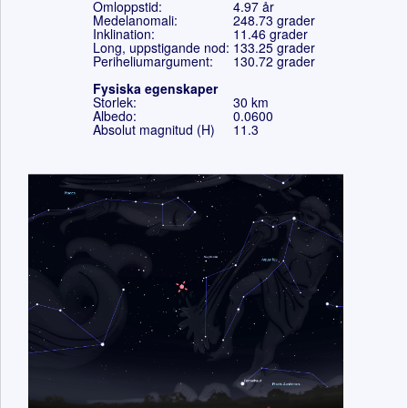
Omloppstid:
4.97
år
Medelanomali:
248.73
grader
Inklination:
11.46
grader
Long, uppstigande nod:
133.25
grader
Periheliumargument:
130.72 grader
Fysiska egenskaper
Storlek:
30 km
Albedo:
0.0600
Absolut magnitud (H)
11.3