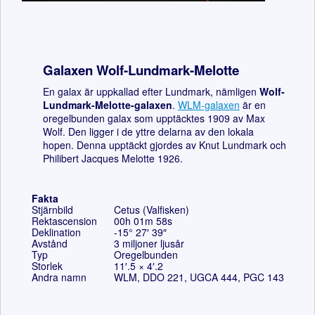
Galaxen Wolf-Lundmark-Melotte
En galax är uppkallad efter Lundmark, nämligen
Wolf-
Lundmark-Melotte-galaxen
.
WLM-galaxen
är en
oregelbunden galax som upptäcktes 1909 av Max
Wolf. Den ligger i de yttre delarna av den lokala
hopen. Denna upptäckt gjordes av Knut Lundmark och
Philibert Jacques Melotte 1926.
Fakta
Stjärnbild
Cetus (Valfisken)
Rektascension
00h 01m 58s
Deklination
-15° 27′ 39″
Avstånd
3 miljoner ljusår
Typ
Oregelbunden
Storlek
11′.5 × 4′.2
Andra namn
WLM, DDO 221, UGCA 444, PGC 143