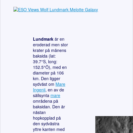
Lundmark
är en
eroderad men stor
krater på månens
baksida (lat:
39.7°S, long:
152.5°Ö), med en
diameter på 106
km. Den ligger
sydväst om
Mare
Ingenii
, en av de
sällsynta
mare
områdena på
baksidan. Den är
nästan
hopkopplad på
den sydvästra
yttre kanten med