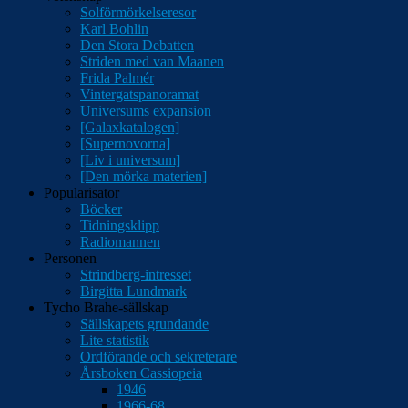
Solförmörkelseresor
Karl Bohlin
Den Stora Debatten
Striden med van Maanen
Frida Palmér
Vintergatspanoramat
Universums expansion
[Galaxkatalogen]
[Supernovorna]
[Liv i universum]
[Den mörka materien]
Popularisator
Böcker
Tidningsklipp
Radiomannen
Personen
Strindberg-intresset
Birgitta Lundmark
Tycho Brahe-sällskap
Sällskapets grundande
Lite statistik
Ordförande och sekreterare
Årsboken Cassiopeia
1946
1966-68