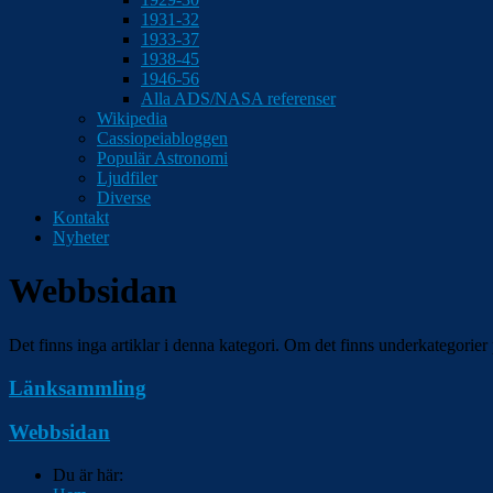
1931-32
1933-37
1938-45
1946-56
Alla ADS/NASA referenser
Wikipedia
Cassiopeiabloggen
Populär Astronomi
Ljudfiler
Diverse
Kontakt
Nyheter
Webbsidan
Det finns inga artiklar i denna kategori. Om det finns underkategorier 
Länksammling
Webbsidan
Du är här: