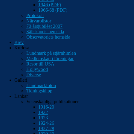
1946 (PDF)
1966-68 (PDF)
Protokoll
Närvarolistor
70-årsjubiléet 2007
Sällskapets hemsida
Observatoriets hemsida
Brev
Kuriosa
Lundmark på stjärnhimlen
Medlemskap i föreningar
Resor till USA
Hollywood
Diverse
Galleri
Lundmarkfoton
Tidningsklipp
Länkar
Vetenskapliga publikationer
1916-20
1922
1923
1924-26
1927-28
1929-30