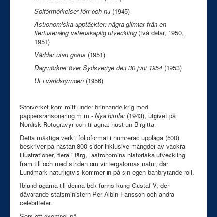
Solförmörkelser förr och nu
(1945)
Astronomiska upptäckter: några glimtar från en
flertusenårig vetenskaplig utveckling
(två delar, 1950,
1951)
Världar utan gräns
(1951)
Dagmörkret över Sydsverige den 30 juni 1954
(1953)
Ut i världsrymden
(1956)
Storverket kom mitt under brinnande krig med
pappersransonering m m -
Nya himlar
(1943), utgivet på
Nordisk Rotogravyr och tillägnat hustrun Birgitta.
Detta mäktiga verk i folioformat i numrerad upplaga (500)
beskriver på nästan 800 sidor inklusive mängder av vackra
illustrationer, flera i färg, astronomins historiska utveckling
fram till och med striden om vintergatornas natur, där
Lundmark naturligtvis kommer in på sin egen banbrytande roll.
Ibland ägarna till denna bok fanns kung Gustaf V, den
dåvarande statsministern Per Albin Hansson och andra
celebriteter.
Som ett exempel på