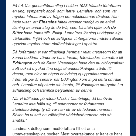
På I.A.U:s generalförsamling i Leiden 1928 träffade författaren
en ung, sympatisk abbé, som hette Lemaître, och som var
mycket intresserad av frågan om nebulosornas rörelser. Han
hade visat, att
Einsteins
fältekvationer medgåvo en enkel
lösning av annat slag än de två, som Einstein själv och
de
Sitter
hade framställt. Enligt Lemaîtres lösning utvidgade sig
världsalltet linjärt och de avlägsna vintergatorna måste således
uppvisa mycket stora rödförskjutningar i spektra.
Då författaren ej var tillräckligt hemma i relativitetsteorin för att
kunna bedöma värdet av hans insats, hänvisades Lemaître till
Eddington
och de Sitter. Visserligen hade den nu bibliografiskt
sett också mycket fina original-undersökningen sänts till
dessa, men blev av någon anledning ej uppmärksammad.
Först ett par år senare, när Eddington kom in på detta område
och Lemaître påpekade sin insats, lät Eddington omtrycka L:s
avhandling och framhöll betydelsen av denna.
När vi träffades på nästa I.A.U. i Cambridge, då behövde
Lemaître inte hålla sig till astronomer av författarens
storleksordning, ty då var han ett av de ledande namnen.
Sällan ha vi sett en välförtjänt världsberömmelse nås så
snabbt.”
Lundmark deltog som medförfattare till ett antal
utomvetenskapliga böcker. Mest överraskande är kanske hans