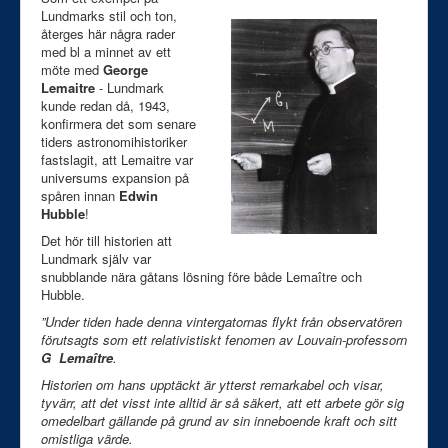
Lundmarks stil och ton,
återges här några rader
med bl a minnet av ett
möte med
George
Lemaitre
- Lundmark
kunde redan då, 1943,
konfirmera det som senare
tiders astronomihistoriker
fastslagit, att Lemaitre var
universums expansion på
spåren innan
Edwin
Hubble
!
Det hör till historien att
Lundmark själv var
snubblande nära gåtans lösning före både Lemaître och
Hubble.
”Under tiden hade denna vintergatornas flykt från observatören
förutsagts som ett relativistiskt fenomen av Louvain-professorn
G Lemaître
.
Historien om hans upptäckt är ytterst remarkabel och visar,
tyvärr, att det visst inte alltid är så säkert, att ett arbete gör sig
omedelbart gällande på grund av sin inneboende kraft och sitt
omistliga värde.