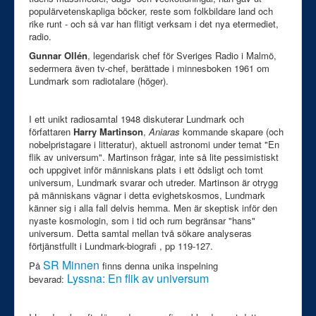
Kontakt
populärvetenskapliga böcker, reste som folkbildare land och
rike runt - och så var han flitigt verksam i det nya etermediet,
Nyheter
radio.
Gunnar Ollén
, legendarisk chef för Sveriges Radio i Malmö,
sedermera även tv-chef, berättade i minnesboken 1961 om
Lundmark som radiotalare (höger).
I ett unikt radiosamtal 1948 diskuterar Lundmark och
författaren
Harry Martinson
,
Aniaras
kommande skapare (och
nobelpristagare i litteratur), aktuell astronomi under temat "En
flik av universum". Martinson frågar, inte så lite pessimistiskt
och uppgivet inför människans plats i ett ödsligt och tomt
universum, Lundmark svarar och utreder. Martinson är otrygg
på människans vägnar i detta evighetskosmos, Lundmark
känner sig i alla fall delvis hemma. Men är skeptisk inför den
nyaste kosmologin, som i tid och rum begränsar "hans"
universum. Detta samtal mellan två sökare analyseras
förtjänstfullt i Lundmark-biografi , pp 119-127.
SR Minnen
På
finns denna unika inspelning
Lyssna: En flik av universum
bevarad: