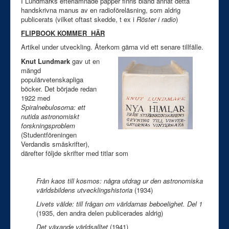
I Lundmarks efterlämnade papper finns bland annat detta
handskrivna manus av en radioföreläsning, som aldrig
publicerats (vilket oftast skedde, t ex i
Röster i radio
)
FLIPBOOK KOMMER HÄR
Artikel under utveckling. Återkom gärna vid ett senare tillfälle.
Knut Lundmark
gav ut en
mängd
populärvetenskapliga
böcker. Det började redan
1922 med
Spiralnebulosorna: ett
nutida astronomiskt
forskningsproblem
(Studentföreningen
Verdandis småskrifter),
därefter följde skrifter med titlar som
Från kaos till kosmos: några utdrag ur den astronomiska
världsbildens utvecklingshistoria
(1934)
Livets välde: till frågan om världarnas beboelighet. Del 1
(1935, den andra delen publicerades aldrig)
Det växande världsalltet
(1941)