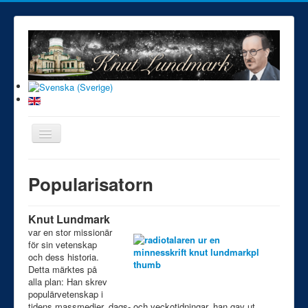
Visa/dölj
navigering
Hem
Popularisatorn
Karriär
Vetenskap
Popularisator
Knut Lundmark
Personen
var en stor missionär
Tycho Brahe-sällskap
för sin vetenskap
Brev
och dess historia.
Detta märktes på
Kuriosa
alla plan: Han skrev
Galleri
populärvetenskap i
Länkar
tidens massmedier, dags- och veckotidningar, han gav ut