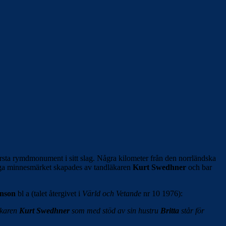
sta rymdmonument i sitt slag. Några kilometer från den norrländska
ga minnesmärket skapades av tandläkaren
Kurt Swedhner
och bar
nson
bl a (talet återgivet i
Värld och Vetande
nr 10 1976):
läkaren
Kurt Swedhner
som med stöd av sin hustru
Britta
står för