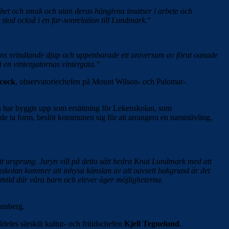
et och smak och utan deras hängivna insatser i arbete och
tod också i en far-sonrelation till Lundmark.
"
ns svindlande djup och uppenbarade ett universum av förut oanade
t en vintergatornas vintergata."
cock
, observatoriechefen på Mount Wilson- och Palomar-
har byggts upp som ersättning för Lekenskolan, som
ade ta form, beslöt kommunen sig för att arrangera en namntävling,
tt ursprung.
Juryn vill på detta sätt hedra Knut Lundmark med att
kolan kommer att inhysa känslan av att oavsett bakgrund är det
amtid där våra barn och elever äger möjligheterna.
Damberg.
ldeles särskilt kultur- och fritidschefen
Kjell Tegnelund
.