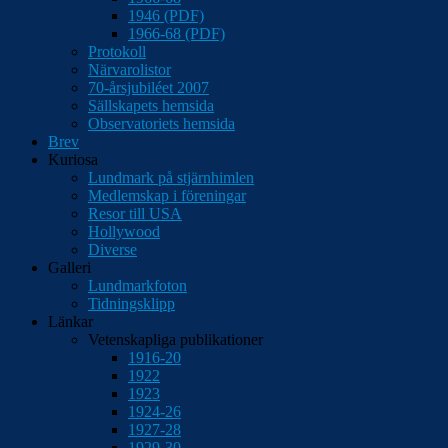
1946 (PDF)
1966-68 (PDF)
Protokoll
Närvarolistor
70-årsjubiléet 2007
Sällskapets hemsida
Observatoriets hemsida
Brev
Kuriosa
Lundmark på stjärnhimlen
Medlemskap i föreningar
Resor till USA
Hollywood
Diverse
Galleri
Lundmarkfoton
Tidningsklipp
Länkar
Vetenskapliga publikationer
1916-20
1922
1923
1924-26
1927-28
1929-30