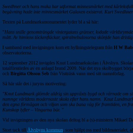
Swedhner och hans maka har utformat minnesmärket med kärleksfullh
begåvning hade inte minnesmärket Galaxen existerat.
Kurt Swedhner s
Texten på Lundmarksmonumentet lyder bl a så här:
"
Hans snille genomträngde vintergatans gränser, lodade världsrymde
mått. Av himlens töckenfläckar, spiralnebulosorna skönjde han dristig
I samband med invigningen kom ett hyllningstelegram från
H W Bab
observatorierna.
12 september 2012 invigdes Knut Lundmarkskolan i Älvsbyn. Skolan 
totalförstördes av en anlagd brand 2009. När det nya skolbygget börj
och
Birgitta Olsson Seb
från Vistträsk vann med sitt namnförlag.
Så här står det i juryns motivering:
"Knut Lundmark glömde aldrig sin uppväxts bygd och värnade om si
namnge världens modernaste skola efter hans namn.
Knut Lundmarks
den egna förmågan och viljan som ska bana väg för framtiden, en fr
Kunskap lyfter – Vingarna bär. "
Vid invigningen av den nya skolan deltog bl a (s)-ministern Mikael 
Stort tack till
Älvsbyns kommun
, som hjälpt oss med bildmaterialet, al