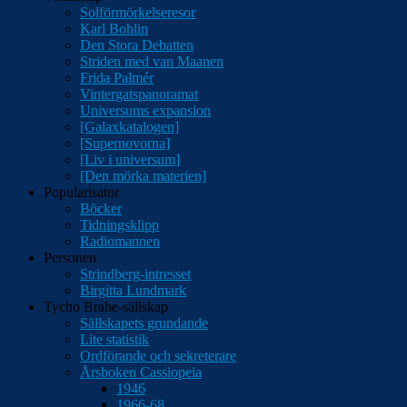
Solförmörkelseresor
Karl Bohlin
Den Stora Debatten
Striden med van Maanen
Frida Palmér
Vintergatspanoramat
Universums expansion
[Galaxkatalogen]
[Supernovorna]
[Liv i universum]
[Den mörka materien]
Popularisator
Böcker
Tidningsklipp
Radiomannen
Personen
Strindberg-intresset
Birgitta Lundmark
Tycho Brahe-sällskap
Sällskapets grundande
Lite statistik
Ordförande och sekreterare
Årsboken Cassiopeia
1946
1966-68