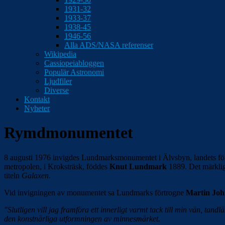
1931-32
1933-37
1938-45
1946-56
Alla ADS/NASA referenser
Wikipedia
Cassiopeiabloggen
Populär Astronomi
Ljudfiler
Diverse
Kontakt
Nyheter
Rymdmonumentet
8 augusti 1976 invigdes Lundmarksmonumentet i Älvsbyn, landets för
metropolen, i Kroksträsk, föddes
Knut Lundmark
1889. Det märkli
titeln
Galaxen
.
Vid invigningen av monumentet sa Lundmarks förtrogne
Martin Joh
"Slutligen vill jag framföra ett innerligt varmt tack till min vän, tand
den konstnärliga utformningen av minnesmärket.