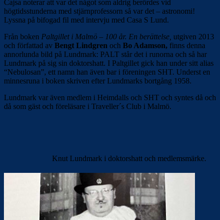
Cajsa noterar att var det något som aldrig berördes vid
högtidsstunderna med stjärnprofessorn så var det – astronomi!
Lyssna på bifogad fil med intervju med Casa S Lund.
Från boken
Paltgillet i Malmö – 100 år. En berättelse,
utgiven 2013
och författad av
Bengt Lindgren
och
Bo Adamson,
finns denna
annorlunda bild på Lundmark: PALT står det i runorna och så har
Lundmark på sig sin doktorshatt. I Paltgillet gick han under sitt alias
“Nebulosan”, ett namn han även bar i föreningen SHT. Underst en
minnesruna i boken skriven efter Lundmarks bortgång 1958.
Lundmark var även medlem i Heimdalls och SHT och syntes då och
då som gäst och föreläsare i Traveller´s Club i Malmö.
Knut Lundmark i doktorshatt och medlemsmärke.