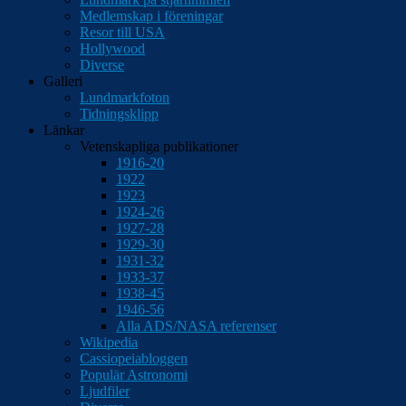
Medlemskap i föreningar
Resor till USA
Hollywood
Diverse
Galleri
Lundmarkfoton
Tidningsklipp
Länkar
Vetenskapliga publikationer
1916-20
1922
1923
1924-26
1927-28
1929-30
1931-32
1933-37
1938-45
1946-56
Alla ADS/NASA referenser
Wikipedia
Cassiopeiabloggen
Populär Astronomi
Ljudfiler