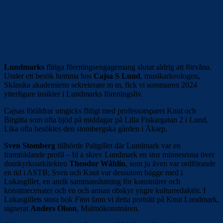
Lundmarks
flitiga föreningsengagemang slutar aldrig att förvåna.
Under ett besök hemma hos
Cajsa S Lund
, musikarkeologen,
Skånska akademiens sekreterare m m, fick vi sommaren 2024
ytterligare insikter i Lundmarks föreningsliv.
Cajsas föräldrar umgicks flitigt med professorsparet Knut och
Birgitta som ofta bjöd på middagar på Lilla Fiskargatan 2 i Lund.
Lika ofta besöktes den stombergska gården i Åkarp.
Sven Stomberg
tillhörde Paltgillet där Lundmark var en
framträdande profil – bl a skrev Lundmark en stor minnesruna över
domkyrkoarkitekten
Theodor Wåhlin
, som ju även var ordförande
en tid i ASTB; Sven och Knut var dessutom bägge med i
Lukasgillet, en anrik sammanslutning för konstnärer och
konstmecenater och en och annan obskyr yngre kulturredaktör. I
Lukasgillets stora bok
Finn
fann vi detta porträtt på Knut Lundmark,
signerat
Anders Olson
, Malmökonstnären.