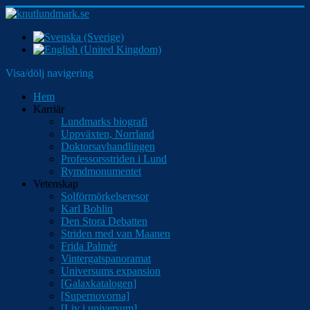
Visa/dölj navigering
Hem
Karriär
Lundmarks biografi
Uppväxten, Norrland
Doktorsavhandlingen
Professorsstriden i Lund
Rymdmonumentet
Vetenskap
Solförmörkelseresor
Karl Bohlin
Den Stora Debatten
Striden med van Maanen
Frida Palmér
Vintergatspanoramat
Universums expansion
[Galaxkatalogen]
[Supernovorna]
[Liv i universum]