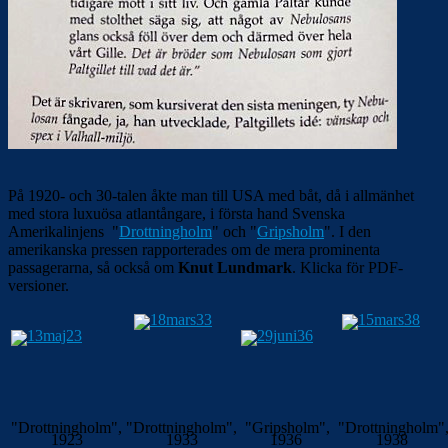
På 1920- och 30-talen åkte man till USA med båt, då i allmänhet
med stora luxuösa atlantångare, i första hand Svenska
Amerikalinjens "
Drottningholm
" och "
Gripsholm
". I den
amerikanska pressen rapporterades om de mera prominenta
passagerarna, så också om
Knut Lundmark
. Klicka för PDF-
versioner.
"Drottningholm",
"Drottningholm",
"Gripsholm",
"Drottningholm"
1923
1933
1936
1938