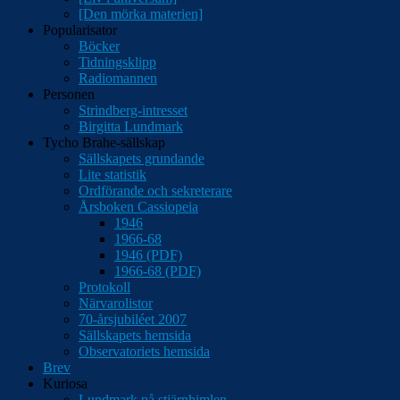
[Den mörka materien]
Popularisator
Böcker
Tidningsklipp
Radiomannen
Personen
Strindberg-intresset
Birgitta Lundmark
Tycho Brahe-sällskap
Sällskapets grundande
Lite statistik
Ordförande och sekreterare
Årsboken Cassiopeia
1946
1966-68
1946 (PDF)
1966-68 (PDF)
Protokoll
Närvarolistor
70-årsjubiléet 2007
Sällskapets hemsida
Observatoriets hemsida
Brev
Kuriosa
Lundmark på stjärnhimlen