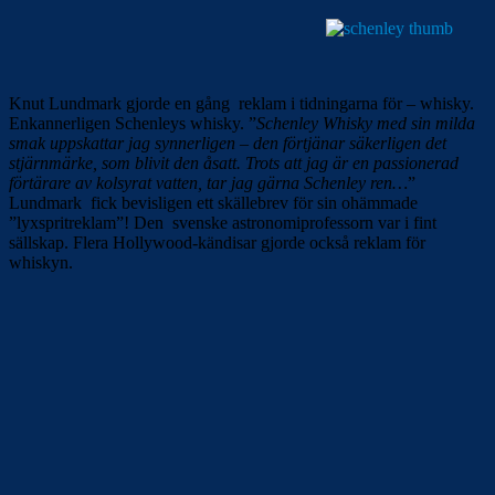
Knut Lundmark gjorde en gång reklam i tidningarna för – whisky.
Enkannerligen Schenleys whisky. ”
Schenley Whisky med sin milda
smak uppskattar jag synnerligen – den förtjänar säkerligen det
stjärnmärke, som blivit den åsatt. Trots att jag är en passionerad
förtärare av kolsyrat vatten, tar jag gärna Schenley ren…
”
Lundmark fick bevisligen ett skällebrev för sin ohämmade
”lyxspritreklam”! Den svenske astronomiprofessorn var i fint
sällskap. Flera Hollywood-kändisar gjorde också reklam för
whiskyn.