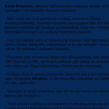
Karin Rönnbäck
, arkivarie vid Norrbottens museum, berättar om 
samlingen, som innehåller flera rara dokument:
- Här i Luleå har vi en ganska stor samling, donerad av Älvsby
Hembygdsförening. Samlingen kommer ursprungligen från Åbo univ
skänktes sedermera till Älvsbyns gymnasieskola, innan den vandrade 
hembygdsföreningen och slutligen Norrbottens museum.
- Den övervägande delen är vetenskaplig litteratur, både hans egna 
andras; böcker, tidsskrifter, avhandlingar m m, ofta inbundet i fina 
enkom för professor Lundmarks bibliotek.
- Dessutom finns ett trettiotal album med tidningsurklipp, som sträck
1907 fram till ca 1945, där Knut Lundmark själv klistrat in allehanda
och notiser som fångat hans intresse (förstås mycket astronomi).
- Slutligen finns en ganska omfattande, mestadels privat korrespond
egen och hustrun
Birgittas
), en del fotografier, fotoalbum och hand
rör släkt, gård o dyl.
- Materialet är tyvärr oförtecknat, men till viss del ordnat och sökbar
intresserade besökaren.
- Totalt omfattar samlingen 30 hyllmeter i Norrbottens museums ark
enstaka volym i Folkrörelsernas arkiv i Norrbotten, även den med