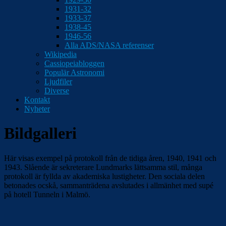
1931-32
1933-37
1938-45
1946-56
Alla ADS/NASA referenser
Wikipedia
Cassiopeiabloggen
Populär Astronomi
Ljudfiler
Diverse
Kontakt
Nyheter
Bildgalleri
Här visas exempel på protokoll från de tidiga åren, 1940, 1941 och
1943. Slående är sekreterare Lundmarks lättsamma stil, många
protokoll är fyllda av akademiska lustigheter. Den sociala delen
betonades ocskå, sammanträdena avslutades i allmänhet med supé
på hotell Tunneln i Malmö.