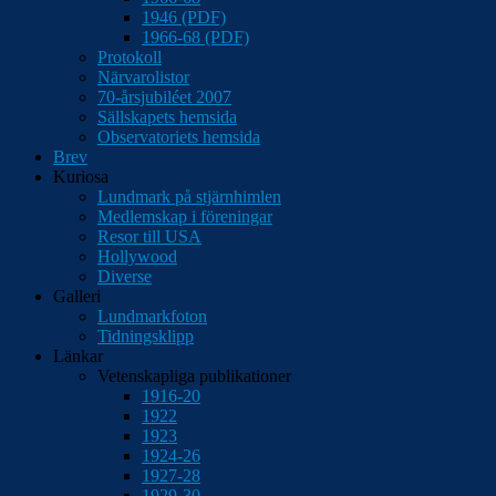
1946 (PDF)
1966-68 (PDF)
Protokoll
Närvarolistor
70-årsjubiléet 2007
Sällskapets hemsida
Observatoriets hemsida
Brev
Kuriosa
Lundmark på stjärnhimlen
Medlemskap i föreningar
Resor till USA
Hollywood
Diverse
Galleri
Lundmarkfoton
Tidningsklipp
Länkar
Vetenskapliga publikationer
1916-20
1922
1923
1924-26
1927-28
1929-30