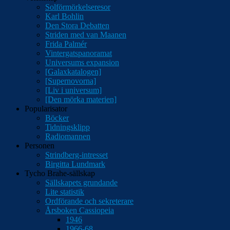
Solförmörkelseresor
Karl Bohlin
Den Stora Debatten
Striden med van Maanen
Frida Palmér
Vintergatspanoramat
Universums expansion
[Galaxkatalogen]
[Supernovorna]
[Liv i universum]
[Den mörka materien]
Popularisator
Böcker
Tidningsklipp
Radiomannen
Personen
Strindberg-intresset
Birgitta Lundmark
Tycho Brahe-sällskap
Sällskapets grundande
Lite statistik
Ordförande och sekreterare
Årsboken Cassiopeia
1946
1966-68