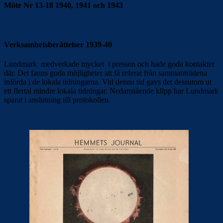
Möte Nr 13-18 1940, 1941 och 1943
Verksamhetsberättelser 1939-40
Lundmark medverkade mycket i pressen och hade goda kontakter
där. Det fanns goda möjligheter att få referat från sammanträdena
införda i de lokala tidningarna. Vid denna tid gavs det dessutom ut
ett flertal mindre lokala tidningar. Nedanstående klipp har Lundmark
sparat i anslutning till protokollen.