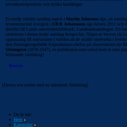
privatkorrespondens och dylika handlingar.
En tredje mindre samling ingick i
Martin Johnsons
ägo, en samlin
testamentariskt övergick i
Ulf R Johanssons
ägo hösten 2011 och ö
därefter till Lunds universitetsbibliotek, Lundmarksamlingen. En ha
rariteterna i denna tredje samling återges här. Några av breven rör
uppmaning till astronomer i världen att de skullle medverka i festskrif
den Helsingborgsfödde Köpenhamns-chefen på observatoriet där
El
Strömgren
(1870-1947), en publikation som också kom ut som plan
brinnande världskrig!
Breven
[Denna text ersätts med en inledande förklaring]
Du är här:
Hem
Kategorier