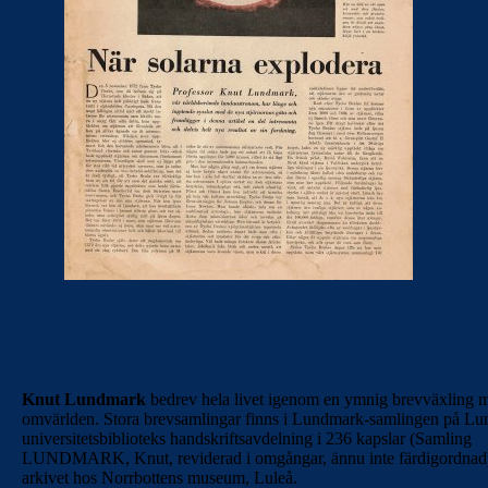
Knut Lundmark
bedrev hela livet igenom en ymnig brevväxling 
omvärlden. Stora brevsamlingar finns i Lundmark-samlingen på Lu
universitetsbiblioteks handskriftsavdelning i 236 kapslar (Samling
LUNDMARK, Knut, reviderad i omgångar, ännu inte färdigordnad
arkivet hos Norrbottens museum, Luleå.