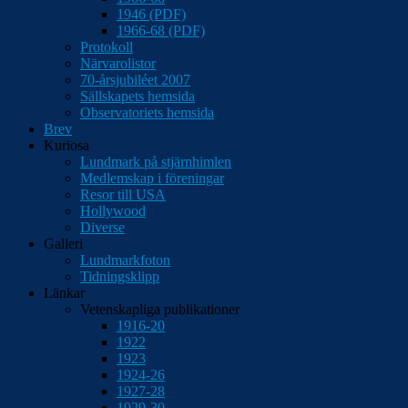
1946 (PDF)
1966-68 (PDF)
Protokoll
Närvarolistor
70-årsjubiléet 2007
Sällskapets hemsida
Observatoriets hemsida
Brev
Kuriosa
Lundmark på stjärnhimlen
Medlemskap i föreningar
Resor till USA
Hollywood
Diverse
Galleri
Lundmarkfoton
Tidningsklipp
Länkar
Vetenskapliga publikationer
1916-20
1922
1923
1924-26
1927-28
1929-30