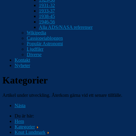
1931-32
1933-37
1938-45
1946-56
Alla ADS/NASA referenser
Wikipedia
Cassiopeiabloggen
Populär Astronomi
Ljudfiler
Diverse
Kontakt
Nyheter
Kategorier
Artikel under utveckling. Återkom gärna vid ett senare tillfälle.
Nästa
Du är här:
Hem
Kategorier
Knut Lundmark