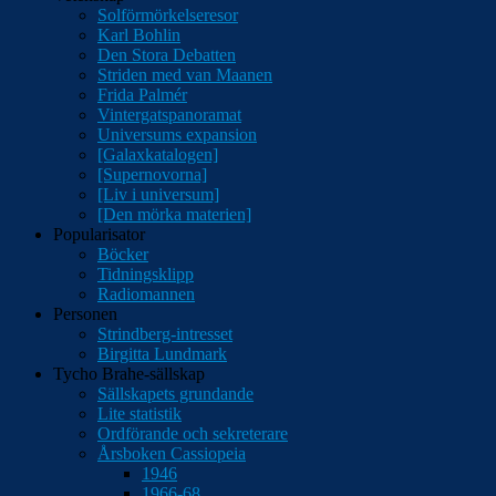
Solförmörkelseresor
Karl Bohlin
Den Stora Debatten
Striden med van Maanen
Frida Palmér
Vintergatspanoramat
Universums expansion
[Galaxkatalogen]
[Supernovorna]
[Liv i universum]
[Den mörka materien]
Popularisator
Böcker
Tidningsklipp
Radiomannen
Personen
Strindberg-intresset
Birgitta Lundmark
Tycho Brahe-sällskap
Sällskapets grundande
Lite statistik
Ordförande och sekreterare
Årsboken Cassiopeia
1946
1966-68