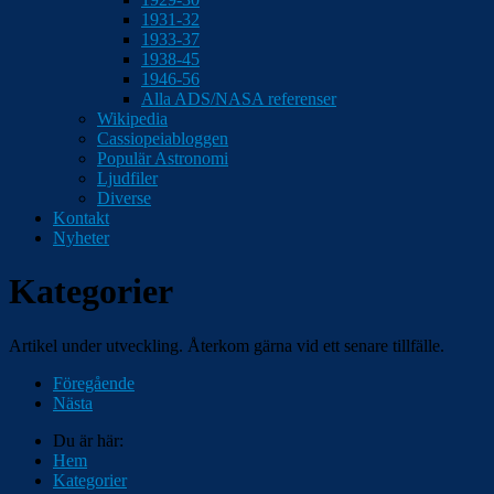
1931-32
1933-37
1938-45
1946-56
Alla ADS/NASA referenser
Wikipedia
Cassiopeiabloggen
Populär Astronomi
Ljudfiler
Diverse
Kontakt
Nyheter
Kategorier
Artikel under utveckling. Återkom gärna vid ett senare tillfälle.
Föregående
Nästa
Du är här:
Hem
Kategorier