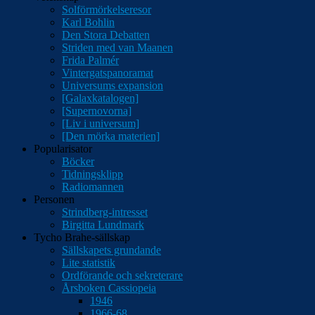
Solförmörkelseresor
Karl Bohlin
Den Stora Debatten
Striden med van Maanen
Frida Palmér
Vintergatspanoramat
Universums expansion
[Galaxkatalogen]
[Supernovorna]
[Liv i universum]
[Den mörka materien]
Popularisator
Böcker
Tidningsklipp
Radiomannen
Personen
Strindberg-intresset
Birgitta Lundmark
Tycho Brahe-sällskap
Sällskapets grundande
Lite statistik
Ordförande och sekreterare
Årsboken Cassiopeia
1946
1966-68