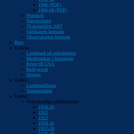
1946 (PDF)
1966-68 (PDF)
Protokoll
Närvarolistor
70-årsjubiléet 2007
Sällskapets hemsida
Observatoriets hemsida
Brev
Kuriosa
Lundmark på stjärnhimlen
Medlemskap i föreningar
Resor till USA
Hollywood
Diverse
Galleri
Lundmarkfoton
Tidningsklipp
Länkar
Vetenskapliga publikationer
1916-20
1922
1923
1924-26
1927-28
1929-30