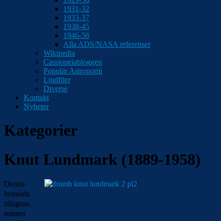
1931-32
1933-37
1938-45
1946-56
Alla ADS/NASA referenser
Wikipedia
Cassiopeiabloggen
Populär Astronomi
Ljudfiler
Diverse
Kontakt
Nyheter
Kategorier
Knut Lundmark (1889-1958)
Denna
hemsida
tillägnas
minnet