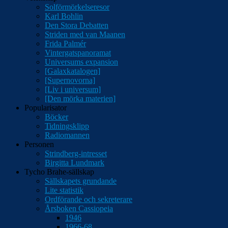
Solförmörkelseresor
Karl Bohlin
Den Stora Debatten
Striden med van Maanen
Frida Palmér
Vintergatspanoramat
Universums expansion
[Galaxkatalogen]
[Supernovorna]
[Liv i universum]
[Den mörka materien]
Popularisator
Böcker
Tidningsklipp
Radiomannen
Personen
Strindberg-intresset
Birgitta Lundmark
Tycho Brahe-sällskap
Sällskapets grundande
Lite statistik
Ordförande och sekreterare
Årsboken Cassiopeia
1946
1966-68