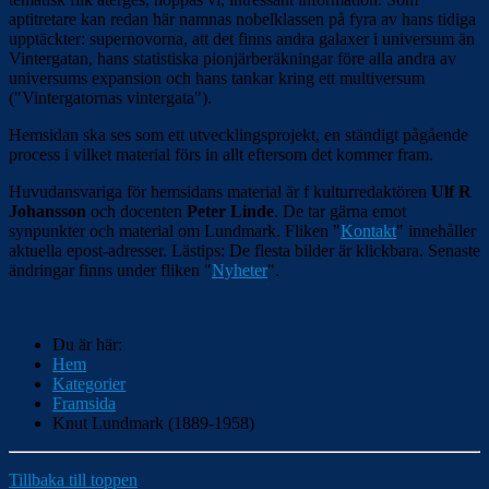
aptitretare kan redan här namnas nobelklassen på fyra av hans tidiga
upptäckter: supernovorna, att det finns andra galaxer i universum än
Vintergatan, hans statistiska pionjärberäkningar före alla andra av
universums expansion och hans tankar kring ett multiversum
("Vintergatornas vintergata").
Hemsidan ska ses som ett utvecklingsprojekt, en ständigt pågående
process i vilket material förs in allt eftersom det kommer fram.
Huvudansvariga för hemsidans material är f kulturredaktören
Ulf R
Johansson
och docenten
Peter Linde
. De tar gärna emot
synpunkter och material om Lundmark. Fliken "
Kontakt
" innehåller
aktuella epost-adresser. Lästips: De flesta bilder är klickbara. Senaste
ändringar finns under fliken "
Nyheter
".
Du är här:
Hem
Kategorier
Framsida
Knut Lundmark (1889-1958)
Tillbaka till toppen