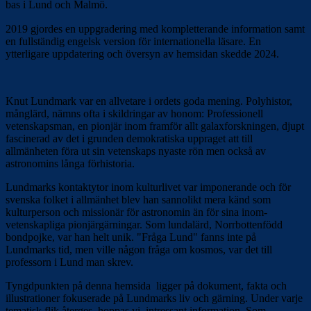
bas i Lund och Malmö.
2019 gjordes en uppgradering med kompletterande information samt
en fullständig engelsk version för internationella läsare. En
ytterligare uppdatering och översyn av hemsidan skedde 2024.
Knut Lundmark var en allvetare i ordets goda mening. Polyhistor,
månglärd, nämns ofta i skildringar av honom: Professionell
vetenskapsman, en pionjär inom framför allt galaxforskningen, djupt
fascinerad av det i grunden demokratiska uppraget att till
allmänheten föra ut sin vetenskaps nyaste rön men också av
astronomins långa förhistoria.
Lundmarks kontaktytor inom kulturlivet var imponerande och för
svenska folket i allmänhet blev han sannolikt mera känd som
kulturperson och missionär för astronomin än för sina inom­
vetenskapliga pionjärgärningar. Som lundalärd, Norrbottenfödd
bondpojke, var han helt unik. "Fråga Lund" fanns inte på
Lundmarks tid, men ville någon fråga om kosmos, var det till
professorn i Lund man skrev.
Tyngdpunkten på denna hemsida ligger på dokument, fakta och
illustrationer fokuserade på Lundmarks liv och gärning. Under varje
tematisk flik återges, hoppas vi, intressant information. Som