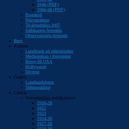
1946 (PDF)
1966-68 (PDF)
Protokoll
Närvarolistor
70-årsjubiléet 2007
Sällskapets hemsida
Observatoriets hemsida
Brev
Kuriosa
Lundmark på stjärnhimlen
Medlemskap i föreningar
Resor till USA
Hollywood
Diverse
Galleri
Lundmarkfoton
Tidningsklipp
Länkar
Vetenskapliga publikationer
1916-20
1922
1923
1924-26
1927-28
1929-30