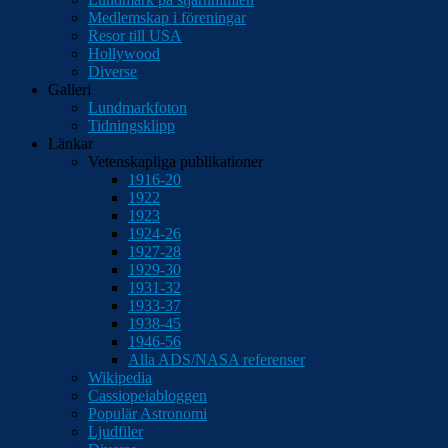
Medlemskap i föreningar
Resor till USA
Hollywood
Diverse
Galleri
Lundmarkfoton
Tidningsklipp
Länkar
Vetenskapliga publikationer
1916-20
1922
1923
1924-26
1927-28
1929-30
1931-32
1933-37
1938-45
1946-56
Alla ADS/NASA referenser
Wikipedia
Cassiopeiabloggen
Populär Astronomi
Ljudfiler