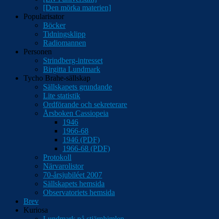
[Den mörka materien]
Popularisator
Böcker
Tidningsklipp
Radiomannen
Personen
Strindberg-intresset
Birgitta Lundmark
Tycho Brahe-sällskap
Sällskapets grundande
Lite statistik
Ordförande och sekreterare
Årsboken Cassiopeia
1946
1966-68
1946 (PDF)
1966-68 (PDF)
Protokoll
Närvarolistor
70-årsjubiléet 2007
Sällskapets hemsida
Observatoriets hemsida
Brev
Kuriosa
Lundmark på stjärnhimlen