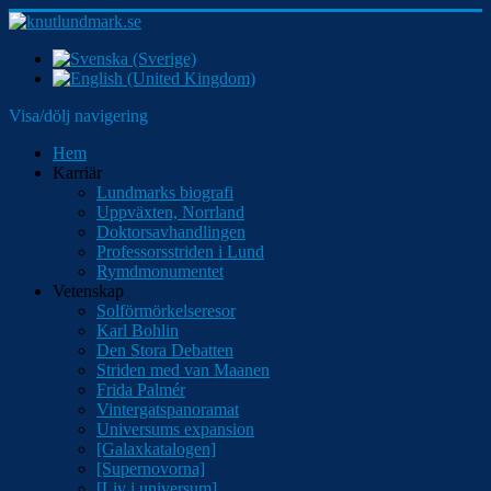
Visa/dölj navigering
Hem
Karriär
Lundmarks biografi
Uppväxten, Norrland
Doktorsavhandlingen
Professorsstriden i Lund
Rymdmonumentet
Vetenskap
Solförmörkelseresor
Karl Bohlin
Den Stora Debatten
Striden med van Maanen
Frida Palmér
Vintergatspanoramat
Universums expansion
[Galaxkatalogen]
[Supernovorna]
[Liv i universum]